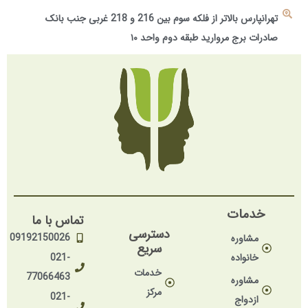
تهرانپارس بالاتر از فلکه سوم بین 216 و 218 غربی جنب بانک
صادرات برج مروارید طبقه دوم واحد ۱۰
خدمات
تماس با ما
دسترسی
09192150026
مشاوره
سریع
خانواده
021-
خدمات
77066463
مشاوره
مرکز
021-
ازدواج