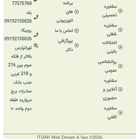
برنامه
77375768
مشاوره
های
بله:
تحصیلی
تلویزیونی
09192150026
مشاوره
روبیکا:
تماس با ما
شغلی
09192150026
بیوگرافی
اختلالات
تهرانپارس
دکتر
بالینی
بالاتر از فلکه
روانشناسی
سوم بین 216
عمومی
و 218 غربی
مشاوره
جنب بانک
آنلاین و
صادرات برج
حضوری
مروارید طبقه
مشاوره
دوم واحد ۱۰
تلفنی
2026© ITDAR Web Design & Seo