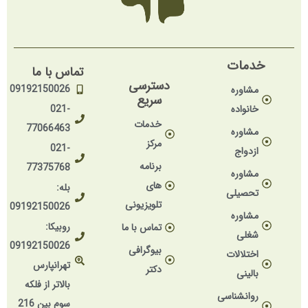
خدمات
تماس با ما
دسترسی
09192150026
مشاوره
سریع
خانواده
021-
خدمات
77066463
مشاوره
مرکز
021-
ازدواج
برنامه
77375768
مشاوره
های
بله:
تحصیلی
تلویزیونی
09192150026
مشاوره
روبیکا:
تماس با ما
شغلی
09192150026
بیوگرافی
اختلالات
تهرانپارس
دکتر
بالینی
بالاتر از فلکه
روانشناسی
سوم بین 216