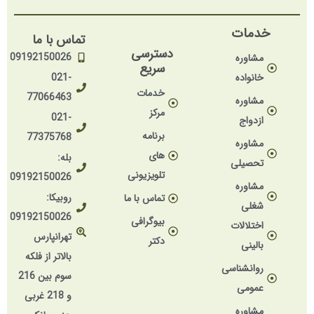
خدمات
تماس با ما
دسترسی
09192150026
مشاوره
سریع
خانواده
021-
خدمات
77066463
مشاوره
مرکز
021-
ازدواج
برنامه
77375768
مشاوره
های
بله:
تحصیلی
تلویزیونی
09192150026
مشاوره
روبیکا:
تماس با ما
شغلی
09192150026
بیوگرافی
اختلالات
تهرانپارس
دکتر
بالینی
بالاتر از فلکه
روانشناسی
سوم بین 216
عمومی
و 218 غربی
مشاوره