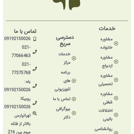
خدمات
تماس با ما
دسترسی
09192150026
مشاوره
سریع
خانواده
021-
خدمات
77066463
مشاوره
مرکز
021-
ازدواج
برنامه
77375768
مشاوره
های
بله:
تحصیلی
تلویزیونی
09192150026
مشاوره
روبیکا:
تماس با ما
شغلی
09192150026
بیوگرافی
اختلالات
تهرانپارس
دکتر
بالینی
بالاتر از فلکه
روانشناسی
سوم بین 216