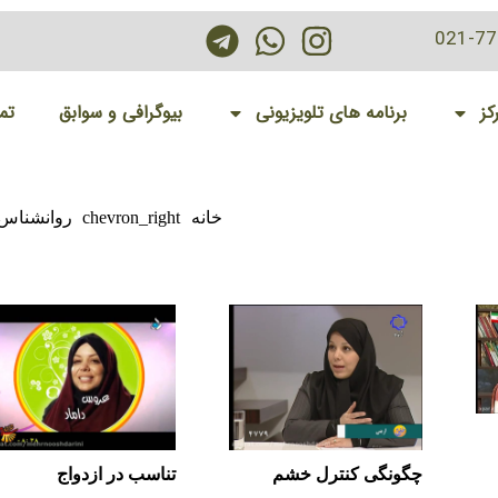
021-7
کز
برنامه های تلویزیونی
بیوگرافی و سوابق
تم
خانه
chevron_right
روانشناس د
چگونگی کنترل خشم
تناسب در ازدواج