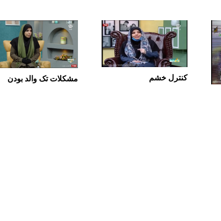
کنترل خشم
مشکلات تک والد بودن