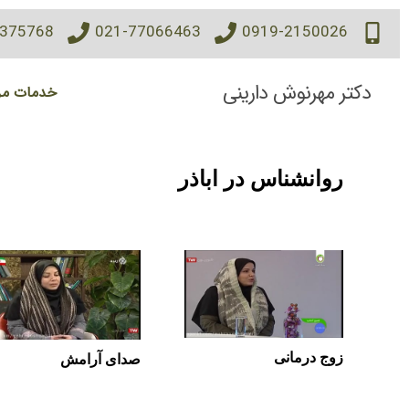
7375768
021-77066463
0919-2150026
دکتر مهرنوش دارینی
خدمات مر
روانشناس در اباذر
زوج درمانی
صدای آرامش