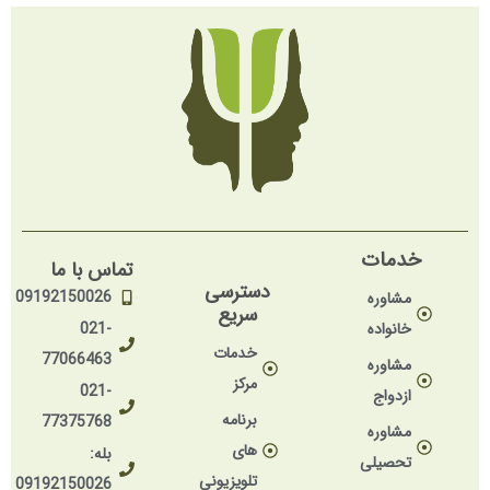
خدمات
تماس با ما
دسترسی
09192150026
مشاوره
سریع
خانواده
021-
خدمات
77066463
مشاوره
مرکز
021-
ازدواج
برنامه
77375768
مشاوره
های
بله:
تحصیلی
تلویزیونی
09192150026