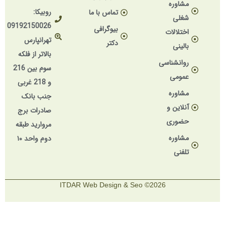
مشاوره
روبیکا:
تماس با ما
شغلی
09192150026
بیوگرافی
اختلالات
تهرانپارس
دکتر
بالینی
بالاتر از فلکه
روانشناسی
سوم بین 216
عمومی
و 218 غربی
مشاوره
جنب بانک
آنلاین و
صادرات برج
حضوری
مروارید طبقه
مشاوره
دوم واحد ۱۰
تلفنی
2026© ITDAR Web Design & Seo