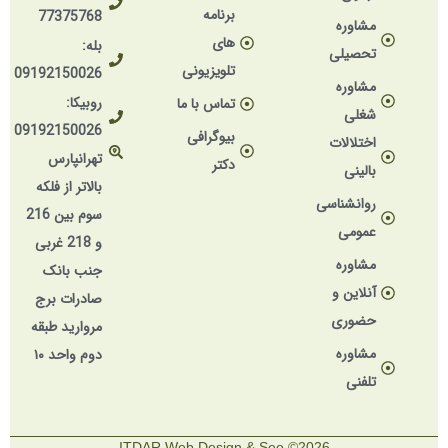
برنامه
77375768
مشاوره
های
بله:
تحصیلی
تلویزیونی
09192150026
مشاوره
روبیکا:
تماس با ما
شغلی
09192150026
بیوگرافی
اختلالات
تهرانپارس
دکتر
بالینی
بالاتر از فلکه
روانشناسی
سوم بین 216
عمومی
و 218 غربی
مشاوره
جنب بانک
آنلاین و
صادرات برج
حضوری
مروارید طبقه
مشاوره
دوم واحد ۱۰
تلفنی
2026© ITDAR Web Design & Seo