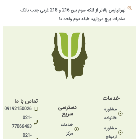
تهرانپارس بالاتر از فلکه سوم بین 216 و 218 غربی جنب بانک
صادرات برج مروارید طبقه دوم واحد ۱۰
خدمات
تماس با ما
دسترسی
09192150026
مشاوره
سریع
خانواده
021-
خدمات
77066463
مشاوره
مرکز
021-
ازدواج